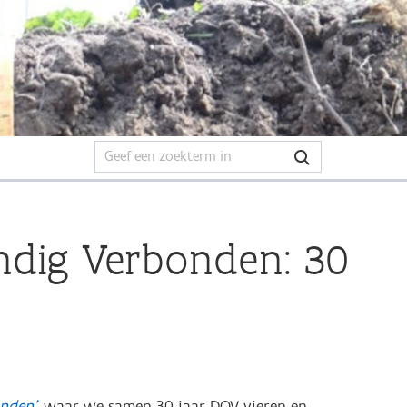
ondig Verbonden: 30
nden’
, waar we samen 30 jaar DOV vieren en