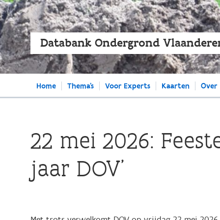
Databank Ondergrond Vlaandere
Main
Home
Thema's
Voor Experts
Kaarten
Over
navigation
22 mei 2026: Feest
jaar DOV’
Met trots verwelkomt DOV op vrijdag 22 mei 2026 