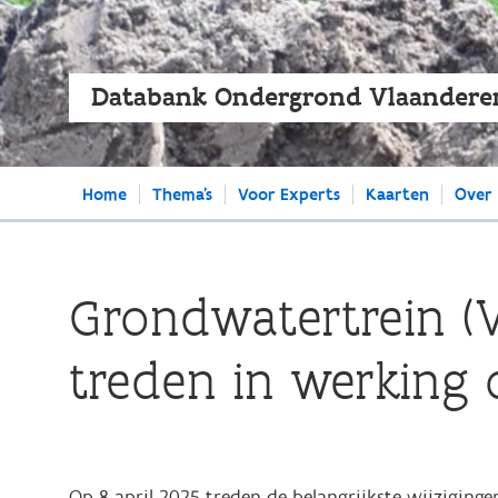
Databank Ondergrond Vlaandere
Main
Home
Thema's
Voor Experts
Kaarten
Over
navigation
Grondwatertrein (V
treden in werking
Op 8 april 2025 treden de belangrijkste wijzigin