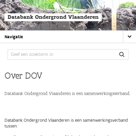
Overslaan
en
naar
Databank Ondergrond Vlaanderen
de
algemene
inhoud
Main
gaan
Navigatie
navigation
Over DOV
Databank Ondergrond Vlaanderen is een samenwerkingsverband.
Databank Ondergrond Vlaanderen is een samenwerkingsverband
tussen: