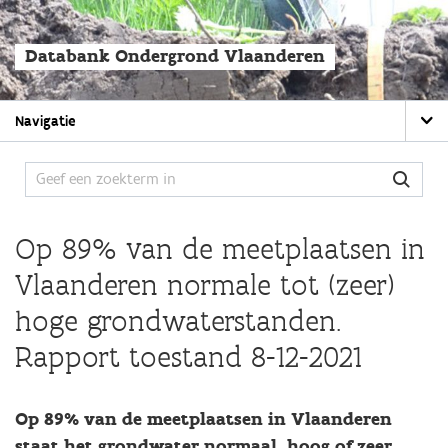
Overslaan
en
naar
Databank Ondergrond Vlaanderen
de
algemene
inhoud
Main
gaan
Navigatie
navigation
Op 89% van de meetplaatsen in
Vlaanderen normale tot (zeer)
hoge grondwaterstanden.
Rapport toestand 8-12-2021
Op 89% van de meetplaatsen in Vlaanderen
staat het grondwater normaal, hoog of zeer