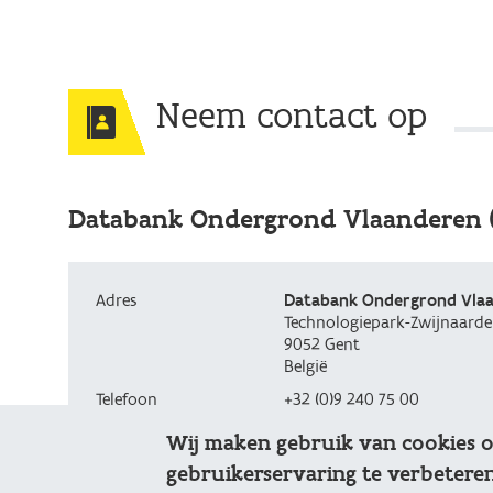
Neem contact op
Databank Ondergrond Vlaanderen 
Adres
Databank Ondergrond Vla
Technologiepark-Zwijnaarde
9052
Gent
België
Telefoon
+32 (0)9 240 75 00
E-mail
meldpunt@dov.vlaanderen.
Wij maken gebruik van cookies 
gebruikerservaring te verbeteren