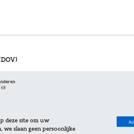
(DOV)
anderen
 68
be
op deze site om uw
Ac
, we slaan geen persoonlijke