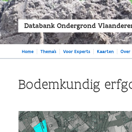
Databank Ondergrond Vlaandere
Main
Home
Thema's
Voor Experts
Kaarten
Over
navigation
Bodemkundig erfg