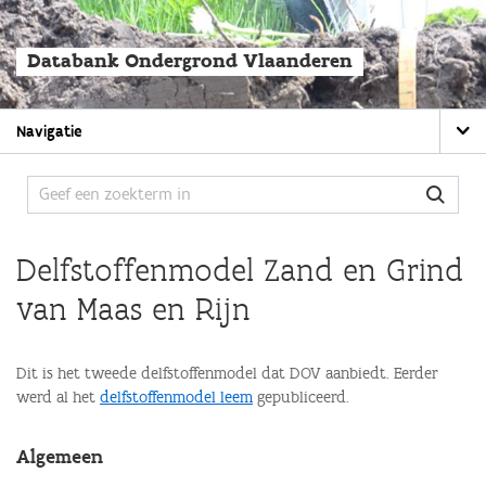
Overslaan
en
naar
Databank Ondergrond Vlaanderen
de
algemene
inhoud
Main
gaan
Navigatie
navigation
Delfstoffenmodel Zand en Grind
van Maas en Rijn
Dit is het tweede delfstoffenmodel dat DOV aanbiedt. Eerder
werd al het
delfstoffenmodel leem
gepubliceerd.
Algemeen