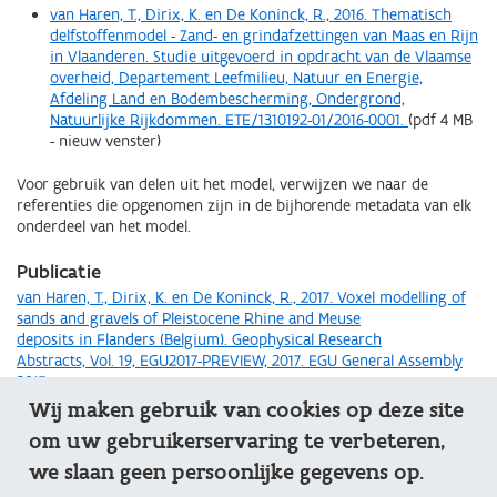
van Haren, T., Dirix, K. en De Koninck, R., 2016. Thematisch
delfstoffenmodel - Zand- en grindafzettingen van Maas en Rijn
in Vlaanderen. Studie uitgevoerd in opdracht van de Vlaamse
overheid, Departement Leefmilieu, Natuur en Energie,
Afdeling Land en Bodembescherming, Ondergrond,
Natuurlijke Rijkdommen. ETE/1310192-01/2016-0001.
(pdf 4 MB
- nieuw venster)
Voor gebruik van delen uit het model, verwijzen we naar de
referenties die opgenomen zijn in de bijhorende metadata van elk
onderdeel van het model.
Publicatie
van Haren, T., Dirix, K. en De Koninck, R., 2017. Voxel modelling of
sands and gravels of Pleistocene Rhine and Meuse
deposits in Flanders (Belgium). Geophysical Research
Abstracts, Vol. 19, EGU2017-PREVIEW, 2017. EGU General Assembly
2017
Wij maken gebruik van cookies op deze site
om uw gebruikerservaring te verbeteren,
we slaan geen persoonlijke gegevens op.