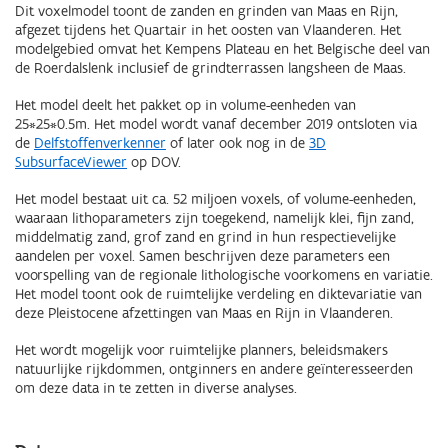
Dit voxelmodel toont de zanden en grinden van Maas en Rijn,
afgezet tijdens het Quartair in het oosten van Vlaanderen. Het
modelgebied omvat het Kempens Plateau en het Belgische deel van
de Roerdalslenk inclusief de grindterrassen langsheen de Maas.
Het model deelt het pakket op in volume-eenheden van
25*25*0.5m. Het model wordt vanaf december 2019 ontsloten via
de
Delfstoffenverkenner
of later ook nog in de
3D
SubsurfaceViewer
op DOV.
Het model bestaat uit ca. 52 miljoen voxels, of volume-eenheden,
waaraan lithoparameters zijn toegekend, namelijk klei, fijn zand,
middelmatig zand, grof zand en grind in hun respectievelijke
aandelen per voxel. Samen beschrijven deze parameters een
voorspelling van de regionale lithologische voorkomens en variatie.
Het model toont ook de ruimtelijke verdeling en diktevariatie van
deze Pleistocene afzettingen van Maas en Rijn in Vlaanderen.
Het wordt mogelijk voor ruimtelijke planners, beleidsmakers
natuurlijke rijkdommen, ontginners en andere geïnteresseerden
om deze data in te zetten in diverse analyses.