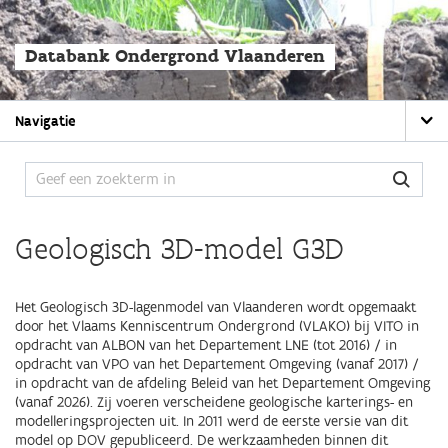
Overslaan
en
naar
Databank Ondergrond Vlaanderen
de
algemene
inhoud
Main
gaan
Navigatie
navigation
Geologisch 3D-model G3D
Het Geologisch 3D-lagenmodel van Vlaanderen wordt opgemaakt
door het Vlaams Kenniscentrum Ondergrond (VLAKO) bij VITO in
opdracht van ALBON van het Departement LNE (tot 2016) / in
opdracht van VPO van het Departement Omgeving (vanaf 2017) /
in opdracht van de afdeling Beleid van het Departement Omgeving
(vanaf 2026). Zij voeren verscheidene geologische karterings- en
modelleringsprojecten uit. In 2011 werd de eerste versie van dit
model op DOV gepubliceerd. De werkzaamheden binnen dit