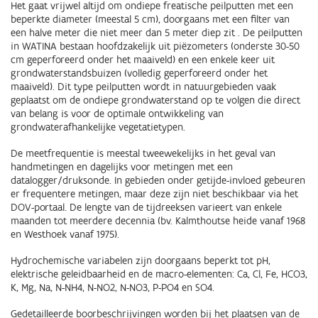
Het gaat vrijwel altijd om ondiepe freatische peilputten met een
beperkte diameter (meestal 5 cm), doorgaans met een filter van
een halve meter die niet meer dan 5 meter diep zit . De peilputten
in WATINA bestaan hoofdzakelijk uit piëzometers (onderste 30-50
cm geperforeerd onder het maaiveld) en een enkele keer uit
grondwaterstandsbuizen (volledig geperforeerd onder het
maaiveld). Dit type peilputten wordt in natuurgebieden vaak
geplaatst om de ondiepe grondwaterstand op te volgen die direct
van belang is voor de optimale ontwikkeling van
grondwaterafhankelijke vegetatietypen.
De meetfrequentie is meestal tweewekelijks in het geval van
handmetingen en dagelijks voor metingen met een
datalogger/druksonde. In gebieden onder getijde-invloed gebeuren
er frequentere metingen, maar deze zijn niet beschikbaar via het
DOV-portaal. De lengte van de tijdreeksen varieert van enkele
maanden tot meerdere decennia (bv. Kalmthoutse heide vanaf 1968
en Westhoek vanaf 1975).
Hydrochemische variabelen zijn doorgaans beperkt tot pH,
elektrische geleidbaarheid en de macro-elementen: Ca, Cl, Fe, HCO3,
K, Mg, Na, N-NH4, N-NO2, N-NO3, P-PO4 en SO4.
Gedetailleerde boorbeschrijvingen worden bij het plaatsen van de