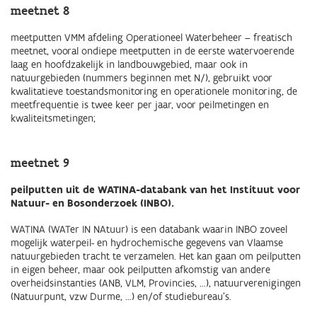
meetnet 8
meetputten VMM afdeling Operationeel Waterbeheer – freatisch
meetnet, vooral ondiepe meetputten in de eerste watervoerende
laag en hoofdzakelijk in landbouwgebied, maar ook in
natuurgebieden (nummers beginnen met N/), gebruikt voor
kwalitatieve toestandsmonitoring en operationele monitoring, de
meetfrequentie is twee keer per jaar, voor peilmetingen en
kwaliteitsmetingen;
meetnet 9
peilputten uit de WATINA-databank van het Instituut voor
Natuur- en Bosonderzoek (INBO).
WATINA (WATer IN NAtuur) is een databank waarin INBO zoveel
mogelijk waterpeil- en hydrochemische gegevens van Vlaamse
natuurgebieden tracht te verzamelen. Het kan gaan om peilputten
in eigen beheer, maar ook peilputten afkomstig van andere
overheidsinstanties (ANB, VLM, Provincies, …), natuurverenigingen
(Natuurpunt, vzw Durme, …) en/of studiebureau’s.