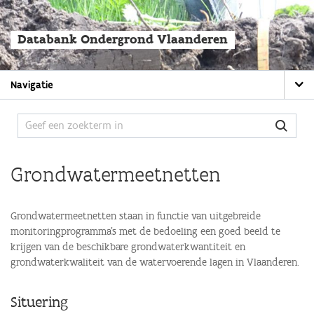
Overslaan
en
naar
Databank Ondergrond Vlaanderen
de
algemene
inhoud
Main
gaan
Navigatie
navigation
Grondwatermeetnetten
Grondwatermeetnetten staan in functie van uitgebreide
monitoringprogramma's met de bedoeling een goed beeld te
krijgen van de beschikbare grondwaterkwantiteit en
grondwaterkwaliteit van de watervoerende lagen in Vlaanderen.
Situering