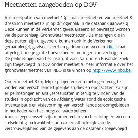
Meetnetten aangeboden op DOV
Alle meetputten van meetnet 1 (primair meetnet) en van meetnet 8
(freatisch meetnet) zijn op dit ogenblik in de databank aanwezig.
Deze kunnen in de Verkenner gevisualiseerd en bevraagd worden
via de puntenlaag 'Grondwatermeetnetten'. De metingen die in
deze putten zijn uitgevoerd kunnen ook in de Verkenner
geraadpleegd, gevisualiseerd en gedownload worden.
Hier
staat
uitgelegd hoe je grote hoeveelheden metingen kan verkrijgen.
De peilmetingen van het Instituut voor Natuur- en Bosonderzoek
zijn toegevoegd in DOV onder meetnet 9. Meer informatie over het
grondwatermeetnet van INBO is te vinden op
http://www.inbo.be
.
Onder meetnet 3 (tijdelijke projecten) zijn metingen terug te
vinden van verschillende tijdelijke studies en opdrachten. Zo zijn
er peilmetingen en analyseresultaten in terug te vinden van de
studies in opdracht van de Afdeling Water rond de ecologische
inventarisatie en visievorming van verschillende stroomgebieden
in het kader van het integraal waterbeheer.
Andere gegevenssets zijn momenteel in voorbereiding en worden
stelselmatig na kwaliteitscontrole en afhankelijk van de
vertrouwelijkheid van de gegevens aan de databank toegevoegd.