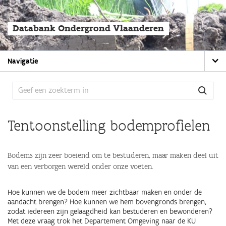
Overslaan
en
naar
Databank Ondergrond Vlaanderen
de
algemene
inhoud
Main
gaan
Navigatie
navigation
Tentoonstelling bodemprofielen
Bodems zijn zeer boeiend om te bestuderen, maar maken deel uit
van een verborgen wereld onder onze voeten.
Hoe kunnen we de bodem meer zichtbaar maken en onder de
aandacht brengen? Hoe kunnen we hem bovengronds brengen,
zodat iedereen zijn gelaagdheid kan bestuderen en bewonderen?
Met deze vraag trok het Departement Omgeving naar de KU