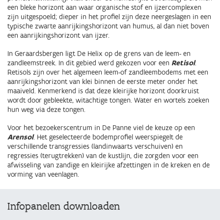
een bleke horizont aan waar organische stof en ijzercomplexen
zijn uitgespoeld; dieper in het profiel zijn deze neergeslagen in een
typische zwarte aanrijkingshorizont van humus, al dan niet boven
een aanrijkingshorizont van ijzer.
In Geraardsbergen ligt De Helix op de grens van de leem- en
zandleemstreek. In dit gebied werd gekozen voor een
Retisol
.
Retisols zijn over het algemeen leem-of zandleembodems met een
aanrijkingshorizont van klei binnen de eerste meter onder het
maaiveld. Kenmerkend is dat deze kleirijke horizont doorkruist
wordt door gebleekte, witachtige tongen. Water en wortels zoeken
hun weg via deze tongen.
Voor het bezoekerscentrum in De Panne viel de keuze op een
Arensol
. Het geselecteerde bodemprofiel weerspiegelt de
verschillende transgressies (landinwaarts verschuiven) en
regressies (terugtrekken) van de kustlijn, die zorgden voor een
afwisseling van zandige en kleirijke afzettingen in de kreken en de
vorming van veenlagen.
Infopanelen downloaden