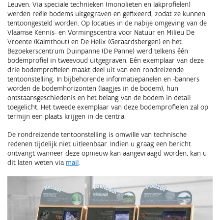
Leuven. Via speciale technieken (monolieten en lakprofielen)
werden reële bodems uitgegraven en gefixeerd, zodat ze kunnen
tentoongesteld worden. Op locaties in de nabije omgeving van de
Vlaamse Kennis- en Vormingscentra voor Natuur en Milieu De
Vroente (Kalmthout) en De Helix (Geraardsbergen) en het
Bezoekerscentrum Duinpanne (De Panne) werd telkens één
bodemprofiel in tweevoud uitgegraven. Eén exemplaar van deze
drie bodemprofielen maakt deel uit van een rondreizende
tentoonstelling. In bijbehorende informatiepanelen en -banners
worden de bodemhorizonten (laagjes in de bodem), hun
ontstaansgeschiedenis en het belang van de bodem in detail
toegelicht. Het tweede exemplaar van deze bodemprofielen zal op
termijn een plaats krijgen in de centra.
De rondreizende tentoonstelling is omwille van technische
redenen tijdelijk niet uitleenbaar. Indien u graag een bericht
ontvangt wanneer deze opnieuw
kan aangevraagd worden, kan u
dit laten weten via
mail
.