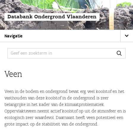
Overslaan
en
naar
Databank Ondergrond Vlaanderen
de
algemene
inhoud
Main
gaan
Navigatie
navigation
Veen
Veen in de bodem en ondergrond bevat erg veel koolstof en het
vasthouden van deze koolstof in de ondergrond is zeer
belangrijke in het kader van de klimaatproblematiek.
Oppervlakteveen neemt actief koolstof op uit de atmosfeer en is
ecologisch zeer waardevol. Daarnaast heeft veen potentieel een
grote impact op de stabiliteit van de ondergrond.