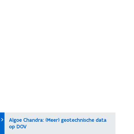
Algoe Chandra: (Meer) geotechnische data
op DOV