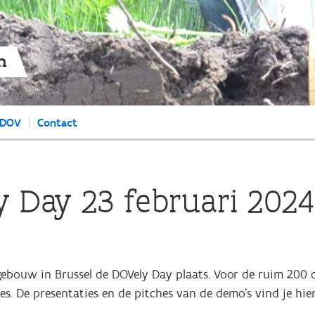
Overslaan
en
naar
de
n
algemene
inhoud
gaan
 DOV
Contact
y Day 23 februari 2024
gebouw in Brussel de DOVely Day plaats. Voor de ruim 200 
es. De presentaties en de pitches van de demo's vind je hie