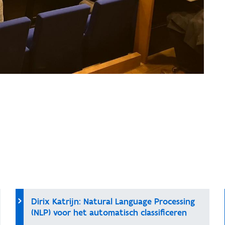
Dirix Katrijn: Natural Language Processing
(NLP) voor het automatisch classificeren
van boorbeschrijvingen