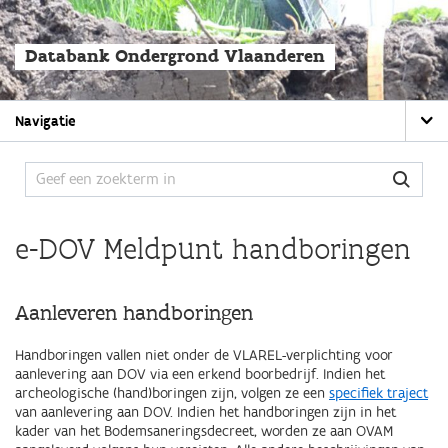
Overslaan
en
naar
Databank Ondergrond Vlaanderen
de
algemene
inhoud
Main
gaan
Navigatie
navigation
e-DOV Meldpunt handboringen
Aanleveren handboringen
Handboringen vallen niet onder de VLAREL-verplichting voor
aanlevering aan DOV via een erkend boorbedrijf. Indien het
archeologische (hand)boringen zijn, volgen ze een
specifiek traject
van aanlevering aan DOV. Indien het handboringen zijn in het
kader van het Bodemsaneringsdecreet, worden ze aan OVAM