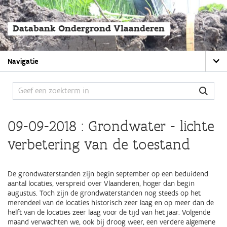
Overslaan
en
naar
Databank Ondergrond Vlaanderen
de
algemene
inhoud
Main
gaan
Navigatie
navigation
09-09-2018 : Grondwater - lichte
verbetering van de toestand
De grondwaterstanden zijn begin september op een beduidend
aantal locaties, verspreid over Vlaanderen, hoger dan begin
augustus. Toch zijn de grondwaterstanden nog steeds op het
merendeel van de locaties historisch zeer laag en op meer dan de
helft van de locaties zeer laag voor de tijd van het jaar. Volgende
maand verwachten we, ook bij droog weer, een verdere algemene