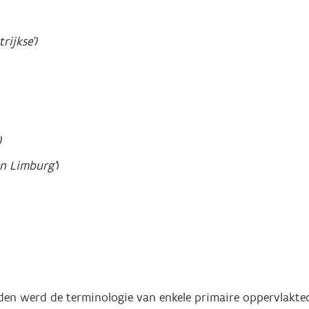
rijkse')
)
en Limburg'
)
jden werd de terminologie van enkele primaire oppervlakte