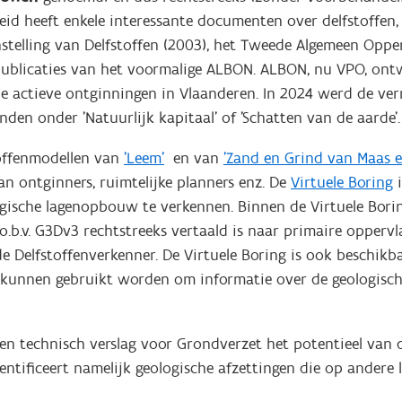
id heeft enkele interessante documenten over delfstoffen, z
elling van Delfstoffen (2003), het Tweede Algemeen Oppervla
l publicaties van het voormalige ALBON. ALBON, nu VPO, on
 de actieve ontginningen in Vlaanderen. In 2024 werd de v
inden onder 'Natuurlijk kapitaal' of 'Schatten van de aarde
offenmodellen van
'Leem'
en van
'Zand en Grind van Maas e
n ontginners, ruimtelijke planners enz. De
Virtuele Boring
i
gische lagenopbouw te verkennen. Binnen de Virtuele Borin
o.b.v. G3Dv3 rechtstreeks vertaald is naar primaire oppervl
e Delfstoffenverkenner. De Virtuele Boring is ook beschikb
n kunnen gebruikt worden om informatie over de geologisch
n technisch verslag voor Grondverzet het potentieel van 
dentificeert namelijk geologische afzettingen die op andere 