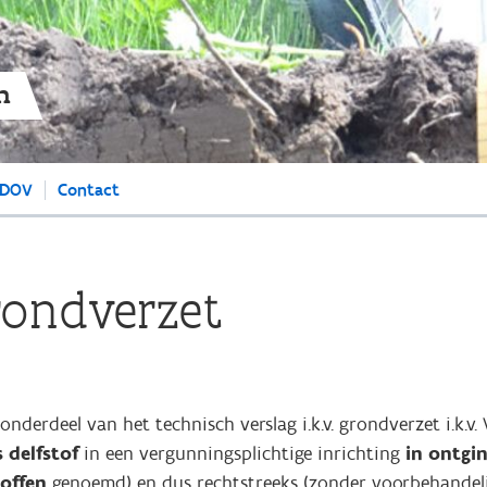
Overslaan
en
naar
de
n
algemene
inhoud
gaan
 DOV
Contact
rondverzet
 onderdeel van het technisch verslag i.k.v. grondverzet i.k.v
 delfstof
in een vergunningsplichtige inrichting
in ontgi
toffen
genoemd) en dus rechtstreeks (zonder voorbehandeli