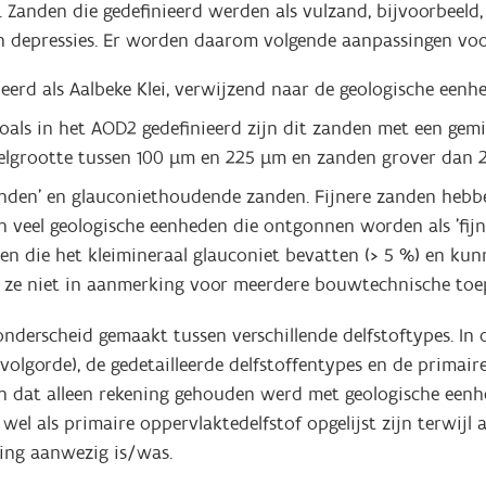
. Zanden die gedefinieerd werden als vulzand, bijvoorbeel
n depressies. Er worden daarom volgende aanpassingen voo
eerd als Aalbeke Klei, verwijzend naar de geologische eenh
Zoals in het AOD2 gedefinieerd zijn dit zanden met een gem
elgrootte tussen 100 µm en 225 µm en zanden grover dan 
zanden’ en glauconiethoudende zanden. Fijnere zanden hebb
n veel geologische eenheden die ontgonnen worden als 'fijn
 die het kleimineraal glauconiet bevatten (> 5 %) en kunne
 ze niet in aanmerking voor meerdere bouwtechnische toe
nderscheid gemaakt tussen verschillende delfstoftypes. In
 volgorde), de gedetailleerde delfstoffentypes en de primair
en dat alleen rekening gehouden werd met geologische ee
l als primaire oppervlaktedelfstof opgelijst zijn terwijl a
ning aanwezig is/was.