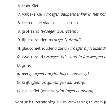
Ieper Klei
Aalbeke Klei
(vroeger 'dakpannenklei in het Kort
leem uit de Vlaamse Leemstreek
grof zand
(vroeger 'bouwzand')
fijnere zanden
(vroeger 'vulzand')
glauconiethoudend zand
(vroeger bij 'vulzand'
kwartszand (
vroeger 'wit zand in Antwerpen 
grind
mergel
(geen ontginningen aanwezig)
Krijt
(geen ontginningen aanwezig)
Henis Klei
(geen ontginningen aanwezig)
Noot m.b.t. terminologie: Om verwarring te vermi