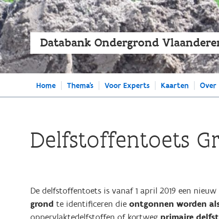
Databank Ondergrond Vlaandere
Main
Home
Thema's
Voor Experts
Kaarten
Over
navigation
Delfstoffentoets G
De delfstoffentoets is vanaf 1 april 2019 een nieuw
grond
te identificeren die
ontgonnen worden als
oppervlaktedelfstoffen of kortweg
primaire delfs